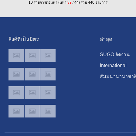
10 รายการต่อหน้า (หน้า
39
/ 44) รวม 440 รายการ
ลิงค์ที่เป็นมิตร
ล่าสุด
SUGO จัดงาน
เฉลิมฉลองคอมมู
International
ตี้ครั้งแรก สะท้อ
Forum
สัมมนานานาชาต
การเติบโตอย่างต
"Empowering
หัวข้อ «ส่งเสริม
เนื่องใน
Lifelong Learnin
ด้วยเทคโนโลยี
ประเทศไทย
Through Digital
ดิจิทัลอัจฉริยะ
Intelligence –
เรียนรู้ตลอดชีวิต 
Building a New
สร้างระบบนิเวศ