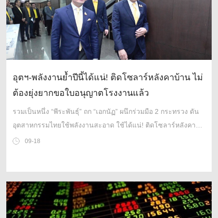
อุตฯ-พลังงานย้ำปีนี้ได้แน่! ติดโซลาร์หลังคาบ้าน ไม่
ต้องยุ่งยากขอใบอนุญาตโรงงานแล้ว
รวมเป็นหนึ่ง “พีระพันธุ์” ถก “เอกนัฏ” ผนึกร่วมมือ 2 กระทรวง ดัน
อุตสาหกรรมไทยใช้พลังงานสะอาด ใช้ได้แน่! ติดโซลาร์หลังคา
บ้าน ไม่ต้องขอใบอนุญาตโรงงานแล้ว พร้อมเร่งตั้ง “นิคมฯ เอสเอ็
09-18
มอี” ช่วยรายย่อย ทะลวงกฎเกณฑ์อุปสรรค เพิ่มความสะดวกผู้
ประกอบการ เชื่อมั่นปฏิรูปอุตสาหกรรมจนสำเร็จ