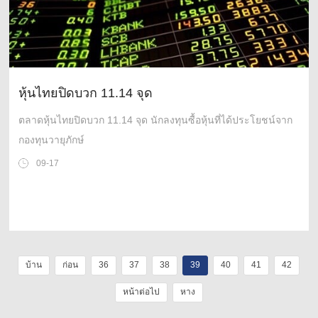
หุ้นไทยปิดบวก 11.14 จุด
ตลาดหุ้นไทยปิดบวก 11.14 จุด นักลงทุนซื้อหุ้นที่ได้ประโยชน์จาก
กองทุนวายุภักษ์
09-17
บ้าน
ก่อน
36
37
38
39
40
41
42
หน้าต่อไป
หาง