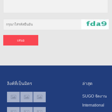
ลิงค์ที่เป็นมิตร
ล่าสุด
SUGO จัดงาน
เฉลิมฉลองคอมมู
International