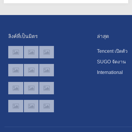
ลิงค์ที่เป็นมิตร
ล่าสุด
Tencent เปิดตัว
Hy3 บน
SUGO จัดงาน
WorkBuddy
เฉลิมฉลองคอมมู
International
Global มอบสิทธิ์
ตี้ครั้งแรก สะท้อ
Forum
เข้าใช้งาน AI
การเติบโตอย่างต
"Empowering
Agentic
เนื่องใน
Lifelong Learnin
Workspace ฟรี
ประเทศไทย
Through Digital
ตลอดเดือน
Intelligence –